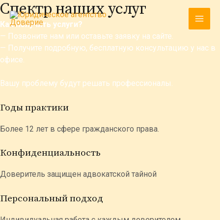
Спектр наших услуг
Перейти
MAI
к
Как получить услуги?
содержимому
MEN
— Позвоните нам или оставьте заявку на сайте.
— Получите подробную, бесплатную консультацию у нас в
офисе.
Вашу проблему будут решать профессионалы.
Годы практики
Более 12 лет в сфере гражданского права.
Конфиденциальность
Доверитель защищен адвокатской тайной
Персональный подход
Индивидуальная работа с каждым доверителем